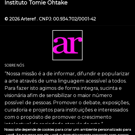
Instituto Tomie Ohtake
© 2026 Arteref . CNPJ: 00.934.702/0001-42
SOBRE NÓS
“Nossa missão é a de informar, difundir e popularizar
a arte através de uma linguagem acessível a todos.
Para fazer isto agimos de forma integra, sucinta e
visionária afim de sensibilizar o maior número
possível de pessoas. Promover o debate, exposições,
curadoria e projetos para instituições e interessados
com o propósito de promover o crescimento
intelectual da sociedade através da arte.”
Nosso site depende de cookies para criar um ambiente personalizado para
SIGA-NOS
você. Ao navegar por ele, você automaticamente concorda com nossos