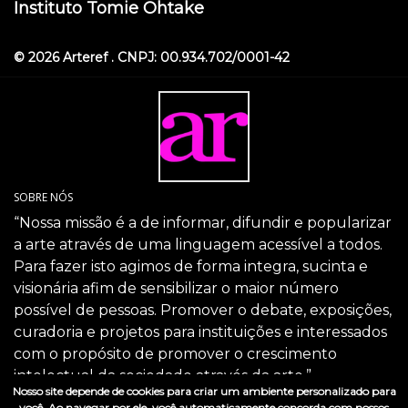
Instituto Tomie Ohtake
© 2026 Arteref . CNPJ: 00.934.702/0001-42
SOBRE NÓS
“Nossa missão é a de informar, difundir e popularizar
a arte através de uma linguagem acessível a todos.
Para fazer isto agimos de forma integra, sucinta e
visionária afim de sensibilizar o maior número
possível de pessoas. Promover o debate, exposições,
curadoria e projetos para instituições e interessados
com o propósito de promover o crescimento
intelectual da sociedade através da arte.”
Nosso site depende de cookies para criar um ambiente personalizado para
SIGA-NOS
você. Ao navegar por ele, você automaticamente concorda com nossos