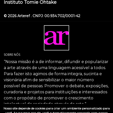
Instituto Tomie Ohtake
© 2026 Arteref . CNPJ: 00.934.702/0001-42
SOBRE NÓS
“Nossa missão é a de informar, difundir e popularizar
a arte através de uma linguagem acessível a todos.
Para fazer isto agimos de forma integra, sucinta e
visionária afim de sensibilizar o maior número
possível de pessoas. Promover o debate, exposições,
curadoria e projetos para instituições e interessados
com o propósito de promover o crescimento
intelectual da sociedade através da arte.”
Nosso site depende de cookies para criar um ambiente personalizado para
SIGA-NOS
você. Ao navegar por ele, você automaticamente concorda com nossos