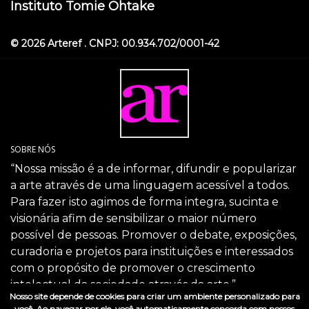
Instituto Tomie Ohtake
© 2026 Arteref . CNPJ: 00.934.702/0001-42
SOBRE NÓS
“Nossa missão é a de informar, difundir e popularizar
a arte através de uma linguagem acessível a todos.
Para fazer isto agimos de forma integra, sucinta e
visionária afim de sensibilizar o maior número
possível de pessoas. Promover o debate, exposições,
curadoria e projetos para instituições e interessados
com o propósito de promover o crescimento
intelectual da sociedade através da arte.”
Nosso site depende de cookies para criar um ambiente personalizado para
SIGA-NOS
você. Ao navegar por ele, você automaticamente concorda com nossos