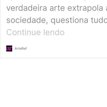
verdadeira arte extrapola 
sociedade, questiona tudo
Transparências
Continue lendo
vivenciais
da
arte
ArteRef
em
mostras
atuais