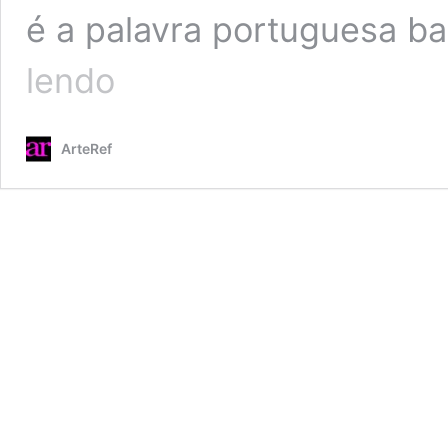
é a palavra portuguesa b
O
lendo
período
Barroco
(XVI-
ArteRef
XVIII)