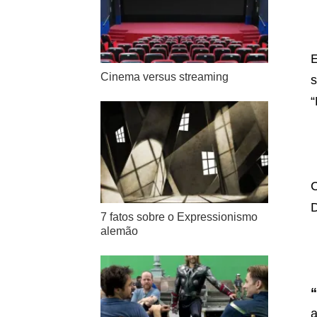
E
Cinema versus streaming
s
“
C
D
7 fatos sobre o Expressionismo
alemão
a