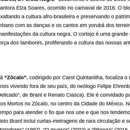
antora Elza Soares, ocorrido no carnaval de 2016. O bl
xaltando a cultura afro-brasileira e preservando o patr
rbano com as danças e os cantos em yorubá dos terrei
anifestações da cultura negra. O cortejo é uma grande
orça dos tambores, proliferando a cultura das nossas ant
Já
“Zócalo”
, codirigido por Carol Quintanilha, focaliza 
nos vivendo fora de seu país, do neólogo Felipe Ehren
elicado”, de Brant e Renato Ciasca). Ele é convidado pa
os Mortos no Zócalo, no centro da Cidade do México. Ne
empo para atender o fio que nos une e que nos tende
eto Brant
inclui curtas-metragens de rara circulação e
atadores” (1997), “O Invasor” (2002) e “Pitanga” (2016,