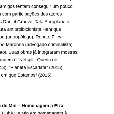
s amigos tentam conseguir um pouco
ta com participações dos atores
s Daniel Groove, Tatá Aeroplano e
ta antiproibicionista Henrique
e (antropólogo), Renato Filev
iano Maronna (advogado criminalista).
ator. Suas obras já integraram mostras
etragem é “Netsplit: Queda de
13), “Planeta Escarlate” (2015),
 em que Estamos” (2015).
á de Min – Homenagem a Elza
 IIú Obá De Min em homenagem à