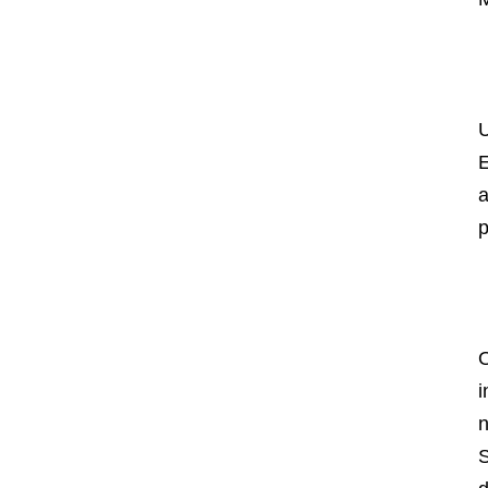
U
E
a
p
O
i
n
S