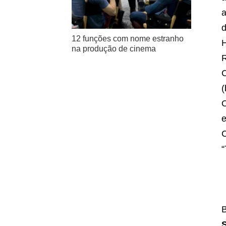
a
d
12 funções com nome estranho
H
na produção de cinema
R
C
(
O
e
C
“
B
S