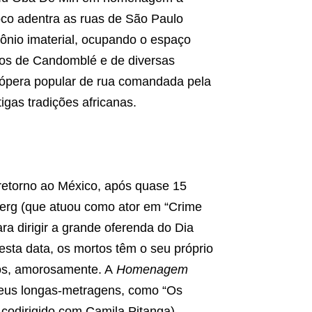
oco adentra as ruas de São Paulo
imônio imaterial, ocupando o espaço
ros de Candomblé e de diversas
 ópera popular de rua comandada pela
igas tradições africanas.
o retorno ao México, após quase 15
berg (que atuou como ator em “Crime
ra dirigir a grande oferenda do Dia
sta data, os mortos têm o seu próprio
mos, amorosamente. A
Homenagem
 seus longas-metragens, como “Os
 codirigido com Camila Pitanga).