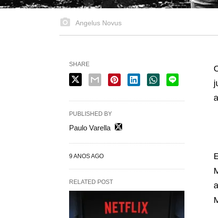
Angelus Novus
SHARE
j
a
PUBLISHED BY
Paulo Varella
E
9 ANOS AGO
M
RELATED POST
a
M