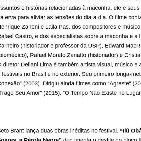
ssuntos e histórias relacionadas à maconha, ele e seu
a erva para aliviar as tensões do dia-a-dia. O filme con
enrique Zanoni e Laila Pas, dos compositores e músico
afael Castro, e dos especialistas sobre a maconha e a lu
arneiro (historiador e professor da USP), Edward MacRa
biomédico), Rafael Morato Zanatto (historiador) e Crist
 diretor Dellani Lima é também artista visual, músico e 
 festivais no Brasil e no exterior. Seu primeiro longa-m
onexão” (2003). Dirigiu ainda filmes como “Agreste” (20
Trago Seu Amor” (2015), “O Tempo Não Existe no Lugar
eto Brant lança duas obras inéditas no festival.
“Ilú Ob
oares, a Pérola Negra”
documenta o desfile do bloco