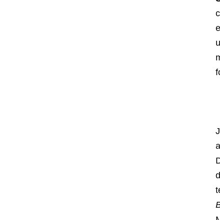
c
e
u
m
f
a
D
d
t
B
M