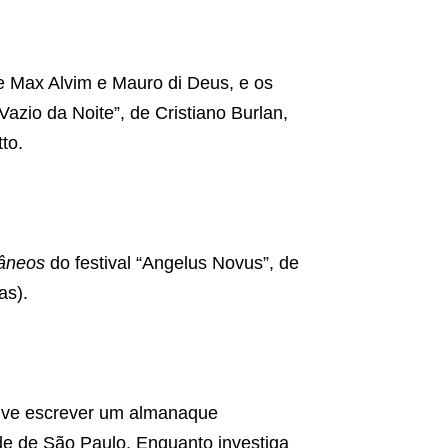
de Max Alvim e Mauro di Deus, e os
azio da Noite”, de Cristiano Burlan,
to.
âneos
do festival “Angelus Novus”, de
as).
olve escrever um almanaque
de de São Paulo. Enquanto investiga