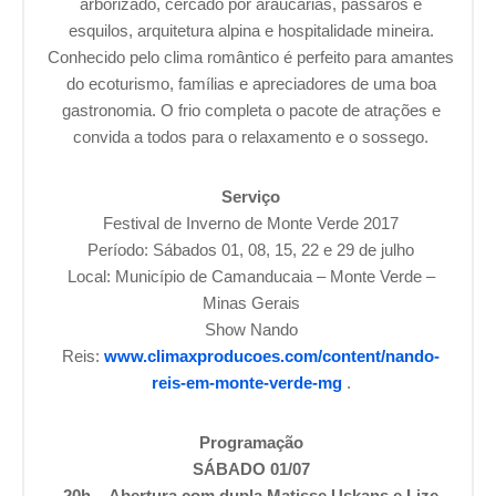
arborizado, cercado por araucárias, pássaros e
esquilos, arquitetura alpina e hospitalidade mineira.
Conhecido pelo clima romântico é perfeito para amantes
do ecoturismo, famílias e apreciadores de uma boa
gastronomia. O frio completa o pacote de atrações e
convida a todos para o relaxamento e o sossego.
Serviço
Festival de Inverno de Monte Verde 2017
Período: Sábados 01, 08, 15, 22 e 29 de julho
Local: Município de Camanducaia – Monte Verde –
Minas Gerais
Show Nando
Reis:
www.climaxproducoes.com/content/nando-
reis-em-monte-verde-mg
.
Programação
SÁBADO 01/07
20h – Abertura com dupla Matisse Uskans e Lize