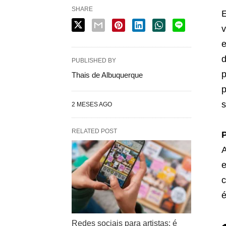
SHARE
E
v
e
d
PUBLISHED BY
p
Thais de Albuquerque
p
s
2 MESES AGO
RELATED POST
P
A
e
c
é
Redes sociais para artistas: é