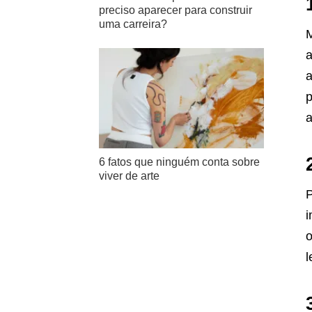
preciso aparecer para construir
uma carreira?
M
a
a
p
a
6 fatos que ninguém conta sobre
viver de arte
P
i
o
l