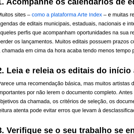
1. Acompanhe os calendários de ed
uitos sites –
como a plataforma Arte Index
– e muitas r
gendas de editais municipais, estaduais, nacionais e in
queles perfis que acompanham oportunidades na sua re
erder os lançamentos. Muitos editais possuem prazos c
 chamada em cima da hora acaba tendo menos tempo pa
2. Leia e releia os editais do início
arece uma recomendação básica, mas muitos artistas 
mportantes por não lerem o documento completo. Antes 
bjetivos da chamada, os critérios de seleção, os docum
eitura atenta pode evitar erros que levam à desclassific
3. Verifique se o seu trabalho se 