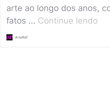
arte ao longo dos anos, c
Como
fatos …
Continue lendo
se
inscrev
e
ArteRef
ser
aceito
em
exposi
coletiv