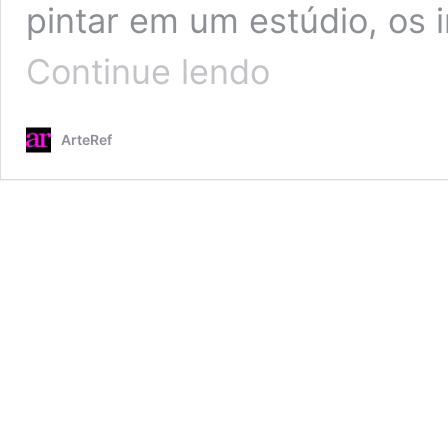
pintar em um estúdio, os 
Impressionismo:
Continue lendo
contexto
histórico,
características
ArteRef
e
seus
artistas