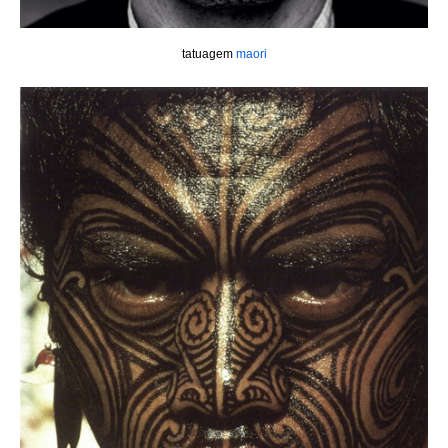
tatuagem
maori