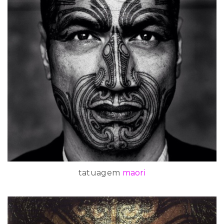
tatuagem
maori