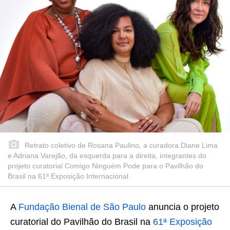
Retrato coletivo de Rosana Paulino, a curadora Diane Lima
e Adriana Varejão, da esquerda para a direita, integrantes do
projeto curatorial Comigo Ninguém Pode para o Pavilhão do
Brasil na 61ª Exposição Internacional
A
Fundação Bienal de São Paulo
anuncia o projeto
curatorial do Pavilhão do Brasil na
61ª Exposição