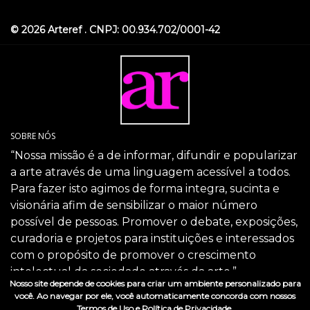
© 2026 Arteref . CNPJ: 00.934.702/0001-42
SOBRE NÓS
“Nossa missão é a de informar, difundir e popularizar
a arte através de uma linguagem acessível a todos.
Para fazer isto agimos de forma integra, sucinta e
visionária afim de sensibilizar o maior número
possível de pessoas. Promover o debate, exposições,
curadoria e projetos para instituições e interessados
com o propósito de promover o crescimento
intelectual da sociedade através da arte.”
Nosso site depende de cookies para criar um ambiente personalizado para
SIGA-NOS
você. Ao navegar por ele, você automaticamente concorda com nossos
Termos de Uso
e
Política de Privacidade.