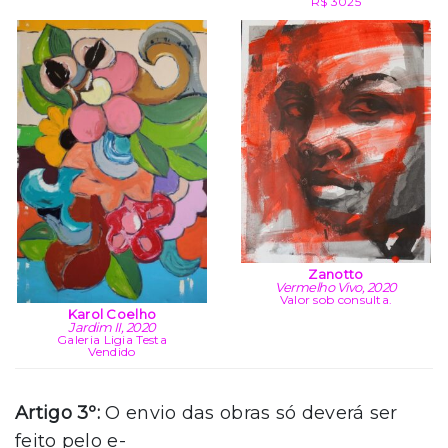
R$ 3025
Zanotto
Vermelho Vivo, 2020
Valor sob consulta.
Karol Coelho
Jardim II, 2020
Galeria Ligia Testa
Vendido
Artigo 3º:
O envio das obras só deverá ser
feito pelo e-