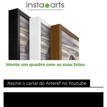
Assine o canal do Arteref no Youtube
Tocador
de
vídeo