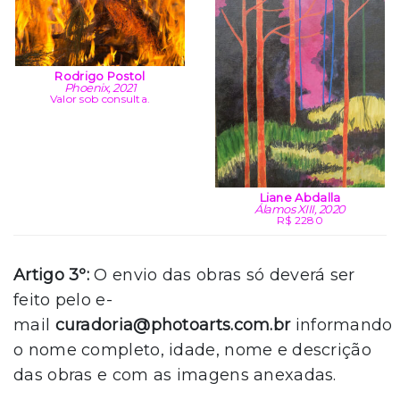
Rodrigo Postol
Phoenix, 2021
Valor sob consulta.
Liane Abdalla
Álamos XIII, 2020
R$ 2280
Artigo 3º:
O envio das obras só deverá ser
feito pelo e-
mail
curadoria@photoarts.com.br
informando
o nome completo, idade, nome e descrição
das obras e com as imagens anexadas.