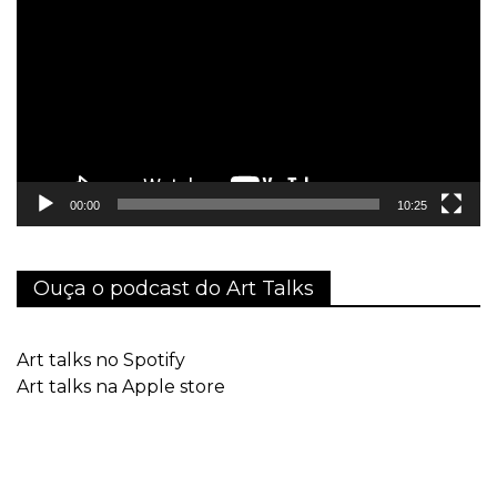
de
vídeo
00:00
10:25
Ouça o podcast do Art Talks
Art talks no Spotify
Art talks na Apple store