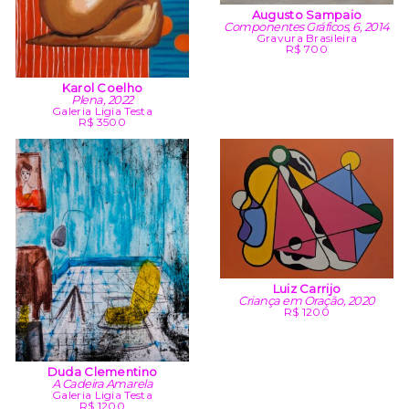
Augusto Sampaio
Componentes Gráficos, 6, 2014
Gravura Brasileira
R$ 700
Karol Coelho
Plena, 2022
Galeria Ligia Testa
R$ 3500
Luiz Carrijo
Criança em Oração, 2020
R$ 1200
Duda Clementino
A Cadeira Amarela
Galeria Ligia Testa
R$ 1200