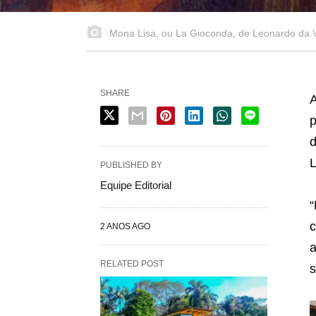
Mona Lisa, ou La Gioconda, de Leonardo da V
SHARE
A
p
d
L
PUBLISHED BY
Equipe Editorial
“
c
2 ANOS AGO
a
RELATED POST
s