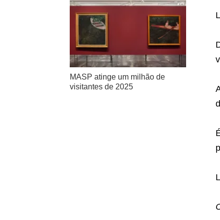
D
v
MASP atinge um milhão de
visitantes de 2025
A
d
É
p
C