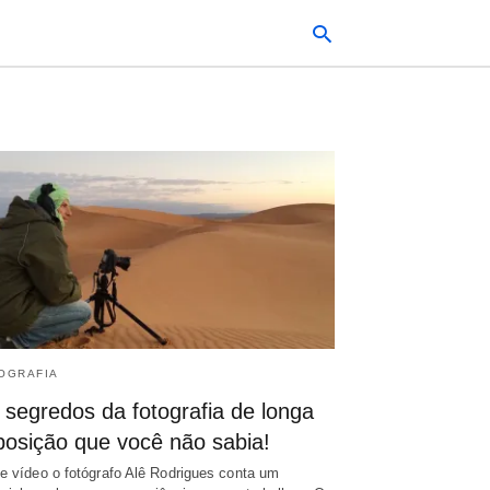
Typ
your
sea
que
and
hit
ente
OGRAFIA
 segredos da fotografia de longa
posição que você não sabia!
e vídeo o fotógrafo Alê Rodrigues conta um