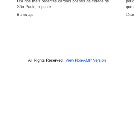
Um dos mais recentes cartões postais da cidade de
pouq
São Paulo, a ponte…
que 
9 anos ago
10 an
All Rights Reserved
View Non-AMP Version