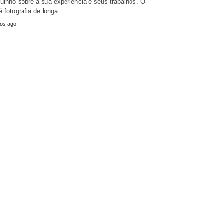
uinho sobre a sua experiência e seus trabalhos. O
é fotografia de longa…
os ago