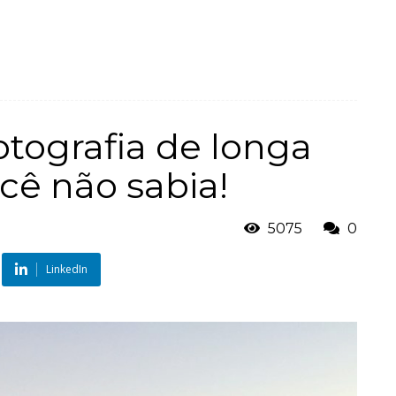
otografia de longa
cê não sabia!
5075
0
LinkedIn