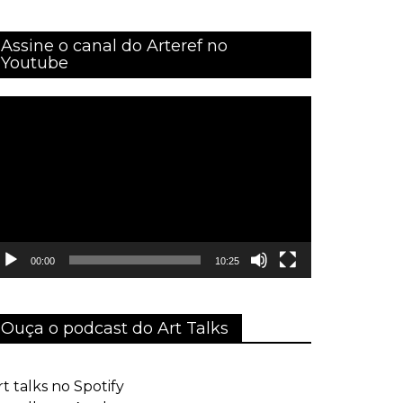
Assine o canal do Arteref no
Youtube
ocador
e
ídeo
00:00
10:25
Ouça o podcast do Art Talks
rt talks no Spotify