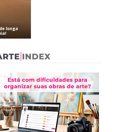
de longa
ia!