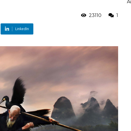
A
23110
1
LinkedIn