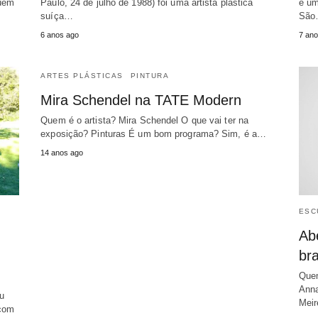
guém
Paulo, 24 de julho de 1988) foi uma artista plástica
é um
suíça…
São
6 anos ago
7 ano
ARTES PLÁSTICAS
PINTURA
Mira Schendel na TATE Modern
Quem é o artista? Mira Schendel O que vai ter na
exposição? Pinturas É um bom programa? Sim, é a…
14 anos ago
ESC
Abe
bra
Quem
Anna
u
Meir
 com