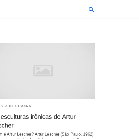
Typ
your
sea
que
and
hit
ente
ISTA DA SEMANA
esculturas irônicas de Artur
scher
 é Artur Lescher? Artur Lescher (São Paulo, 1962)