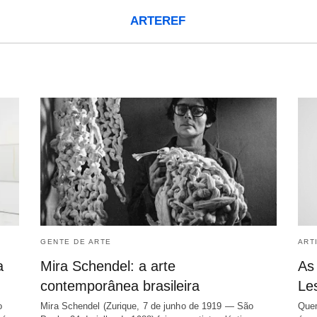
ARTEREF
GENTE DE ARTE
ART
a
Mira Schendel: a arte
As 
contemporânea brasileira
Le
o
Mira Schendel (Zurique, 7 de junho de 1919 — São
Quem