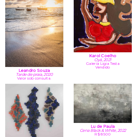
Karol Coelho
Oyá, 2021
Galeria Ligia Testa
Vendido
Leandro Souza
Tarde de praia, 2020
Valor sob consulta.
Lu de Paula
Cena Black & White, 2022
R$ 8500