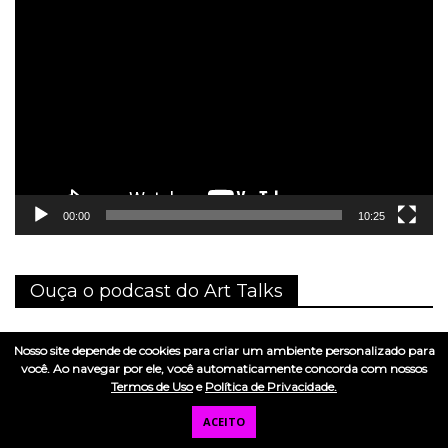
Tocador
de
vídeo
00:00
10:25
Ouça o podcast do Art Talks
Nosso site depende de cookies para criar um ambiente personalizado para
Art talks no Spotify
você. Ao navegar por ele, você automaticamente concorda com nossos
Art talks na Apple store
Termos de Uso
e
Política de Privacidade.
ACEITO