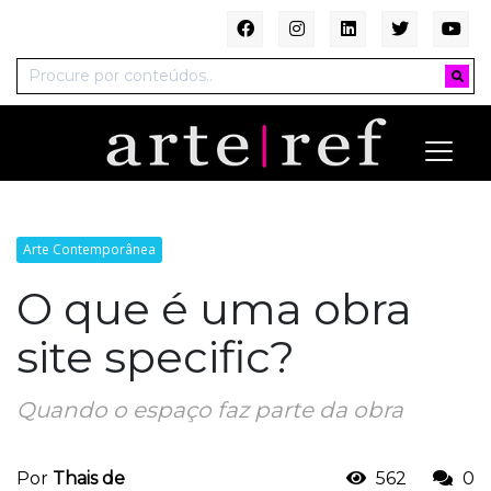
Arte Contemporânea
O que é uma obra
site specific?
Quando o espaço faz parte da obra
Por
Thais de
562
0