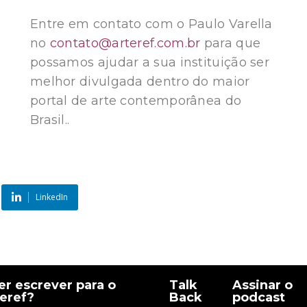
Entre em contato com o Paulo Varella
no
contato@arteref.com.br
para que
possamos ajudar a sua instituição ser
melhor divulgada dentro do maior
portal de arte contemporânea do
Brasil..
LinkedIn
r escrever para o
Talk
Assinar o
eref?
Back
podcast