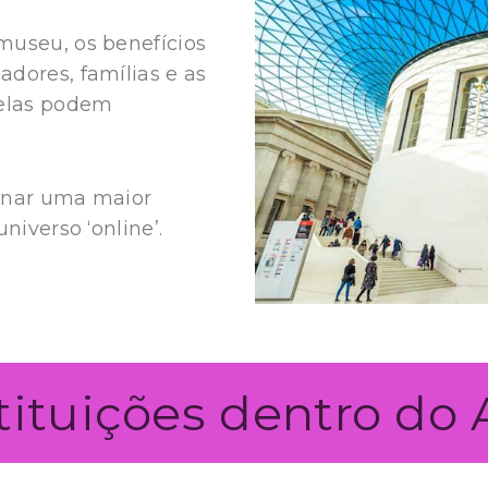
museu, os benefícios
dores, famílias e as
 elas podem
ionar uma maior
niverso ‘online’.
tituições dentro do 