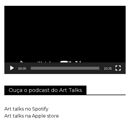
Tocador
de
vídeo
00:00
10:25
Ouça o podcast do Art Talks
Art talks no Spotify
Art talks na Apple store