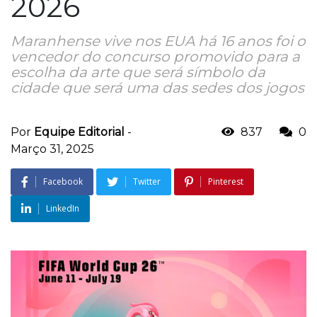
2026
Maranhense vive nos EUA há 16 anos foi o
vencedor do concurso promovido para a
escolha da arte que será símbolo da
cidade que será uma das sedes dos jogos
Por
Equipe Editorial
-
837
0
Março 31, 2025
Facebook
Twitter
Pinterest
LinkedIn