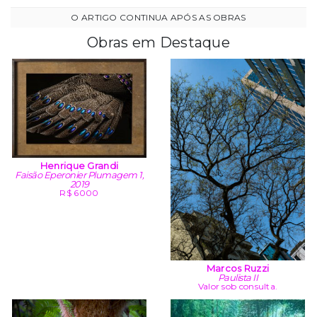
Obras em Destaque
Henrique Grandi
Faisão Eperonier Plumagem 1,
2019
R$ 6000
Marcos Ruzzi
Paulista II
Valor sob consulta.