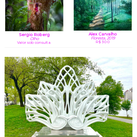
Alex Carvalho
Sergio Roberg
Floresta, 2019
Olho
R$ 300
Valor sob consulta.