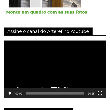
Assine o canal do Arteref no Youtube
Tocador
de
vídeo
00:00
10:25