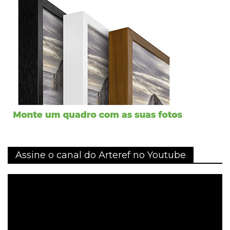
Assine o canal do Arteref no Youtube
Tocador
de
vídeo