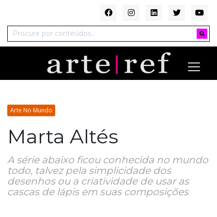
Arte No Mundo
Marta Altés
A série abaixo ficou conhecida no mundo
todo, talvez pela simplicidade dos
desenhos ou a criatividade de usar as
cascas de lápis em suas composições