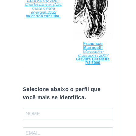
Dont Kill my vibe –
Charles Darwin (Não
mate minha
energia), 2022
Valor sob consulta.
Francisco
Maringelli
Manequim
Querubim, 2007
Gravura Brasileira
R$ 5000
Selecione abaixo o perfil que
você mais se identifica.