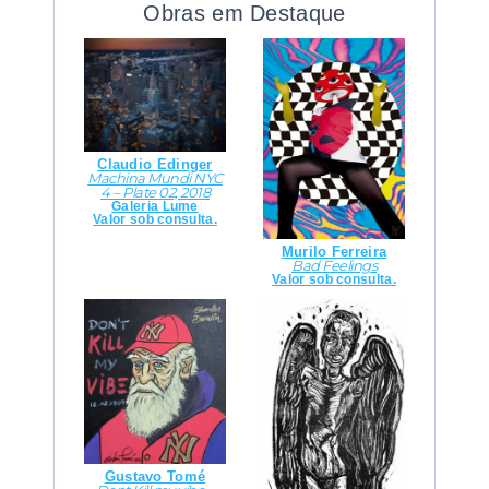
Obras em Destaque
Claudio Edinger
Machina Mundi NYC
4 – Plate 02, 2018
Galeria Lume
Valor sob consulta.
Murilo Ferreira
Bad Feelings
Valor sob consulta.
Gustavo Tomé