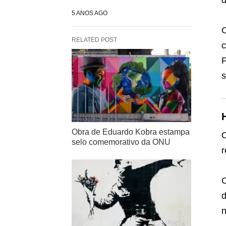
d
5 ANOS AGO
O
RELATED POST
c
F
s
Obra de Eduardo Kobra estampa
O
selo comemorativo da ONU
r
O
d
n