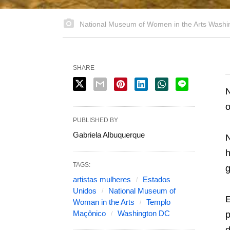
National Museum of Women in the Arts Washingt
SHARE
N
o
PUBLISHED BY
Gabriela Albuquerque
N
h
TAGS:
g
artistas mulheres
Estados
Unidos
National Museum of
Woman in the Arts
Templo
Maçônico
Washington DC
p