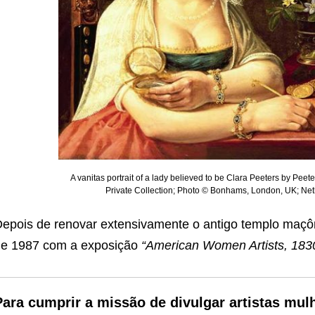
A vanitas portrait of a lady believed to be Clara Peeters by Pee
Private Collection; Photo © Bonhams, London, UK; Neth
epois de renovar extensivamente o antigo templo maçô
e 1987 com a exposição
“American Women Artists, 183
Para cumprir a missão de divulgar artistas mu