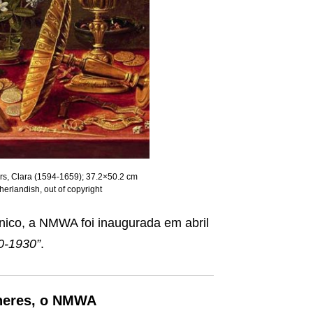
ters, Clara (1594-1659); 37.2×50.2 cm
erlandish, out of copyright
nico, a NMWA foi inaugurada em abril
0-1930”
.
lheres, o NMWA