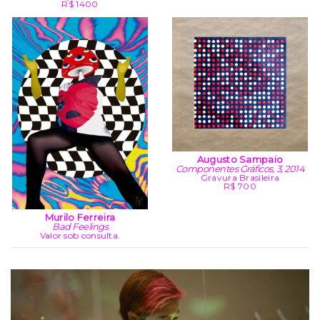
R$ 1400
Augusto Sampaio
Componentes Gráficos, 3, 2014
Gravura Brasileira
R$ 700
Murilo Ferreira
Bad Feelings
Valor sob consulta.