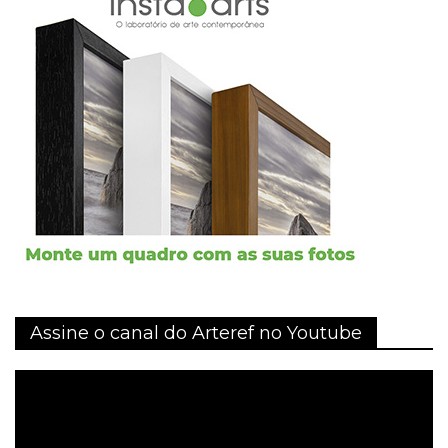
Assine o canal do Arteref no Youtube
Tocador
de
vídeo