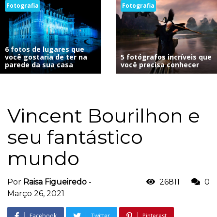
Fotografia
Fotografia
6 fotos de lugares que
você gostaria de ter na
5 fotógrafos incríveis que
parede da sua casa
você precisa conhecer
Vincent Bourilhon e
seu fantástico
mundo
Por
Raisa Figueiredo
-
26811
0
Março 26, 2021
Facebook
Twitter
Pinterest