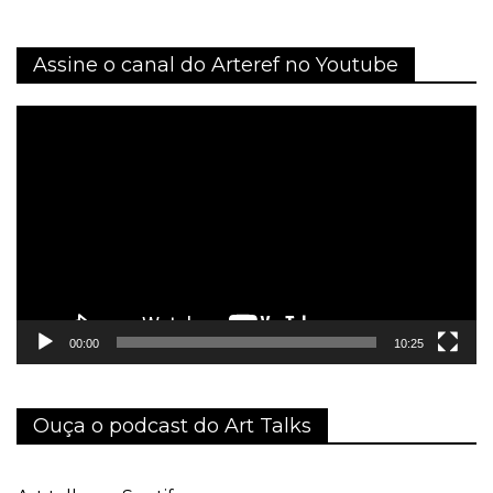
Assine o canal do Arteref no Youtube
Tocador
de
vídeo
00:00
10:25
Ouça o podcast do Art Talks