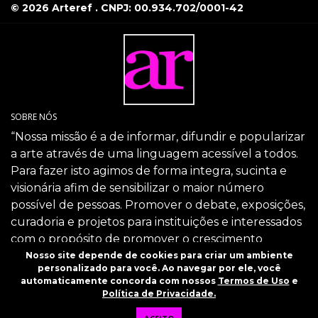
© 2026 Arteref . CNPJ: 00.934.702/0001-42
SOBRE NÓS
“Nossa missão é a de informar, difundir e popularizar
a arte através de uma linguagem acessível a todos.
Para fazer isto agimos de forma integra, sucinta e
visionária afim de sensibilizar o maior número
possível de pessoas. Promover o debate, exposições,
curadoria e projetos para instituições e interessados
com o propósito de promover o crescimento
intelectual da sociedade através da arte.”
Nosso site depende de cookies para criar um ambiente
personalizado para você. Ao navegar por ele, você
SIGA-NOS
automaticamente concorda com nossos
Termos de Uso
e
Política de Privacidade.