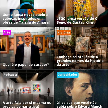
Gume lança novos quebra-
cabeças inspirados em
LEGO lança versão de O
obras de Tarsila do Amaral
Beijo, de Gustav Klimt
Arte
História
Conheça os ateliês de 6
grandes nomes da história
Qual é o papel do curador?
da arte
Podcasts
Curiosidades
A arte fala por si mesma ou
21 coisas que você não
precisa de narrativa?
sabia sobre Edvard Munch