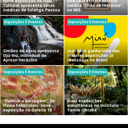
Nova exposição no Itaú
Ana Leal estreia mostra
Cultural apresenta obras
inédita “Chão de Histórias”,
inéditas de Solange Pessoa
no MIS
Exposições E Eventos
Exposições E Eventos
Simões de Assis apresenta
Joan Miró ganha uma das
Ojú-Inú, individual de
maiores exposições já
Ayrson Heráclito
realizadas no Brasil
Exposições E Eventos
Exposições E Eventos
“Habitar a paisagem”, de
Duas exposições
Flavia Fabbriziani: nova
simultâneas no Instituto
exposição na Galeria 18
Tomie Ohtake