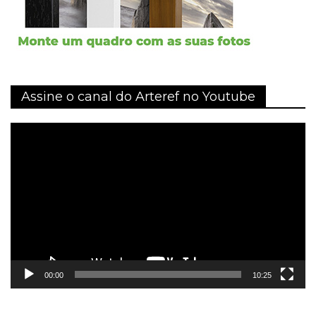
Assine o canal do Arteref no Youtube
Tocador
de
vídeo
00:00
10:25