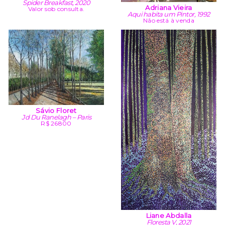
Spider Breakfast, 2020
Adriana Vieira
Valor sob consulta.
Aqui habita um Pintor, 1992
Não está à venda
Sávio Floret
Jd Du Ranelagh – Paris
R$ 26800
Liane Abdalla
Floresta V, 2021