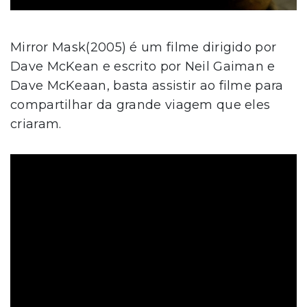
Mirror Mask(2005) é um filme dirigido por
Dave McKean e escrito por Neil Gaiman e
Dave McKeaan, basta assistir ao filme para
compartilhar da grande viagem que eles
criaram.