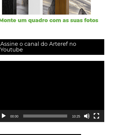
Assine o canal do Arteref no
Youtube
ocador
e
ídeo
00:00
10:25