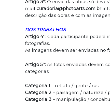
Artigo 3º:
O envio das obras só deverá 
mail
curadoria@photoarts.com.br
inf
descrição das obras e com as image
DOS TRABALHOS
Artigo 4º:
Cada participante poderá in
fotografias.
As imagens devem ser enviadas no f
Artigo 5º:
As fotos enviadas devem co
categorias:
Categoria 1
– retrato / gente /nus;
Categoria 2
– paisagem / natureza / p
Categoria 3
– manipulação / conceitua