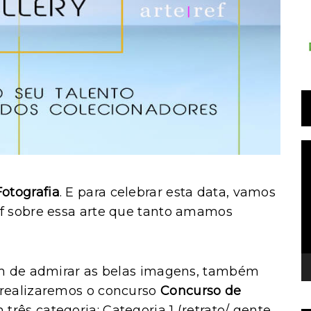
T
d
v
Fotografia
. E para celebrar esta data, vamos
ef sobre essa arte que tanto amamos
lém de admirar as belas imagens, também
 realizaremos o concurso
Concurso de
três categoria: Categoria 1 (retrato/ gente