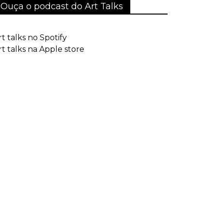
Ouça o podcast do Art Talks
rt talks no Spotify
rt talks na Apple store