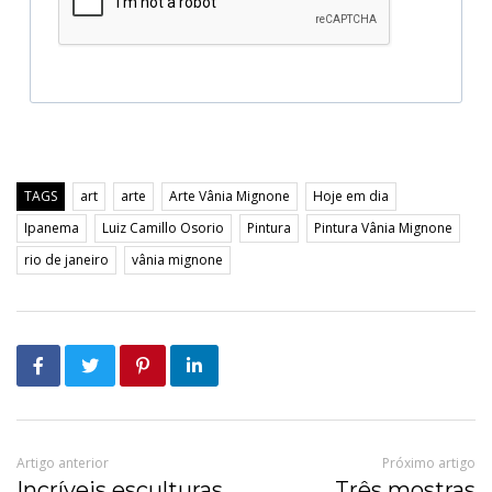
TAGS
art
arte
Arte Vânia Mignone
Hoje em dia
Ipanema
Luiz Camillo Osorio
Pintura
Pintura Vânia Mignone
rio de janeiro
vânia mignone
Artigo anterior
Próximo artigo
Incríveis esculturas
Três mostras