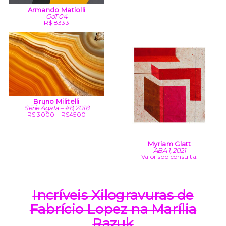
Armando Matiolli
GoT 04
R$ 8333
Bruno Militelli
Série Ágata – #8, 2018
R$ 3000 - R$4500
Myriam Glatt
ABA 1, 2021
Valor sob consulta.
Incríveis Xilogravuras de
Fabrício Lopez na Marília
Razuk