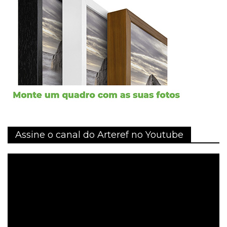
Assine o canal do Arteref no Youtube
Tocador
de
vídeo