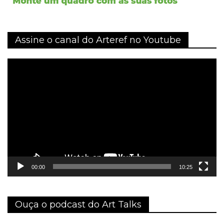
Assine o canal do Arteref no Youtube
Tocador
de
vídeo
00:00
10:25
Ouça o podcast do Art Talks