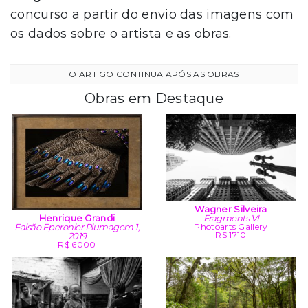
concurso a partir do envio das imagens com
os dados sobre o artista e as obras.
Obras em Destaque
Wagner Silveira
Fragments VI
Henrique Grandi
Photoarts Gallery
Faisão Eperonier Plumagem 1,
R$ 1710
2019
R$ 6000