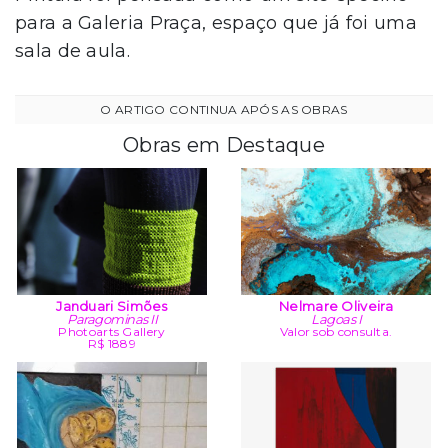
para a Galeria Praça, espaço que já foi uma
sala de aula.
Obras em Destaque
Janduari Simões
Nelmare Oliveira
Paragominas II
Lagoas I
Photoarts Gallery
Valor sob consulta.
R$ 1889