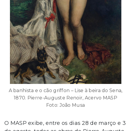
A banhista e o cão griffon – Lise à beira do Sena,
1870. Pierre-Auguste Renoir, Acervo MASP
Foto: João Musa
O MASP exibe, entre os dias 28 de março e 3