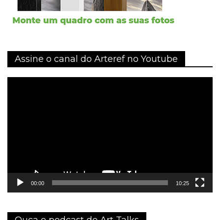
Assine o canal do Arteref no Youtube
Tocador
de
vídeo
00:00
10:25
Ouça o podcast do Art Talks