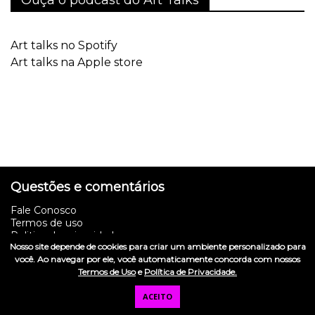
Art talks no Spotify
Art talks na Apple store
Questões e comentários
Fale Conosco
Termos de uso
Politica de privacidade
Nosso site depende de cookies para criar um ambiente personalizado para
Mídia kit
você. Ao navegar por ele, você automaticamente concorda com nossos
Termos de Uso
e
Política de Privacidade.
Mentoria
ACEITO
Quer escrever para o Arteref?