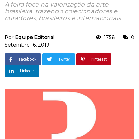
A feira foca na valorização da arte
brasileira, trazendo colecionadores e
curadores, brasileiros e internacionais
Por
Equipe Editorial
-
1758
0
Setembro 16, 2019
Facebook
Twitter
Pinterest
LinkedIn