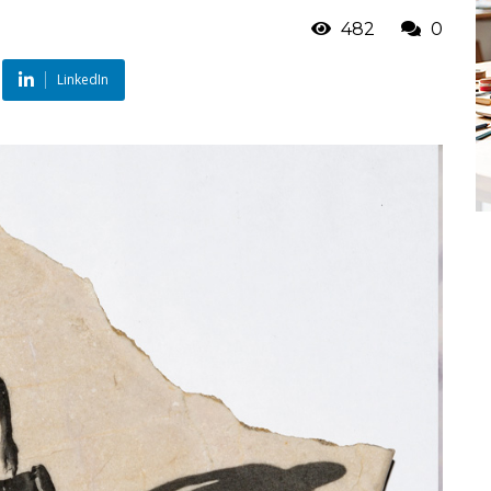
482
0
LinkedIn