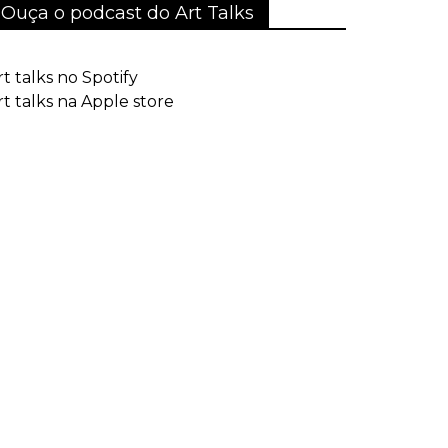
Ouça o podcast do Art Talks
rt talks no Spotify
rt talks na Apple store