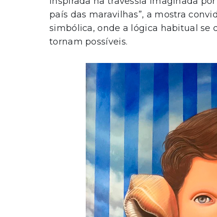
Inspirada na travessia imaginada por L
país das maravilhas”, a mostra convi
simbólica, onde a lógica habitual se
tornam possíveis.