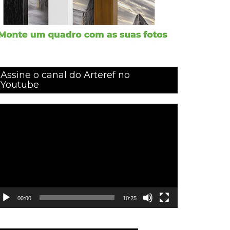
Assine o canal do Arteref no
Youtube
ocador
e
ídeo
00:00
10:25