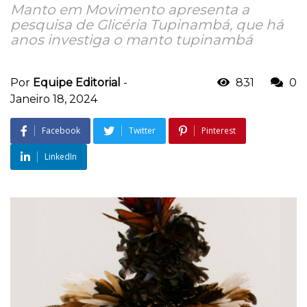
Manto em Movimento apresenta a
pesquisa de Glicéria Tupinambá, que há
anos investiga o manto tupinambá
Por
Equipe Editorial
-
831
0
Janeiro 18, 2024
Facebook
Twitter
Pinterest
LinkedIn