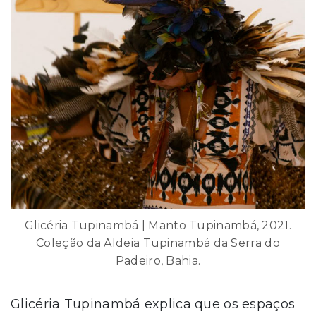
Glicéria Tupinambá | Manto Tupinambá, 2021.
Coleção da Aldeia Tupinambá da Serra do
Padeiro, Bahia.
Glicéria Tupinambá explica que os espaços