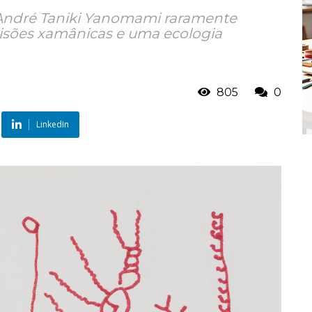
 André Taniki Yanomami raramente
visões xamânicas e uma ecologia
805
0
LinkedIn