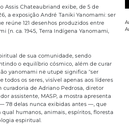
 Assis Chateaubriand exibe, de 5 de
26, a exposição André Taniki Yanomami: ser
A
e reúne 121 desenhos produzidos entre
A
i (n. ca. 1945, Terra Indígena Yanomami,
spiritual de sua comunidade, sendo
ntindo o equilíbrio cósmico, além de curar
são yanomami në utupë significa “ser
 todos os seres, visível apenas aos líderes
 curadoria de Adriano Pedrosa, diretor
ador assistente, MASP, a mostra apresenta
 — 78 delas nunca exibidas antes —, que
qual humanos, animais, espíritos, floresta
gia espiritual.