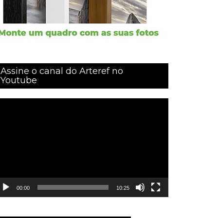
Assine o canal do Arteref no
Youtube
ocador
e
ídeo
00:00
10:25