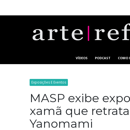
VÍDEOS
PODCAST
COMO 
Exposições E Eventos
MASP exibe expos
xamã que retrat
Yanomami