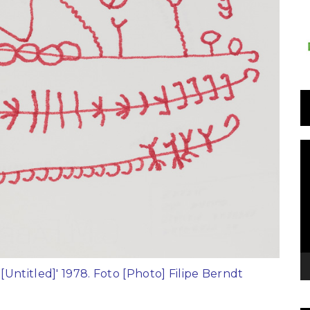
T
d
v
Untitled]' 1978. Foto [Photo] Filipe Berndt