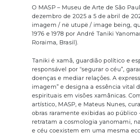
O MASP – Museu de Arte de São Paulo
dezembro de 2025 a 5 de abril de 20
imagem / në utupë / image being, qu
1976 e 1978 por André Taniki Yanomam
Roraima, Brasil).
Taniki é xamã, guardião político e e
responsável por “segurar o céu”, gara
doenças e mediar relações. A expres
imagem” e designa a essência vital de
espirituais em visões xamânicas. Com
artístico, MASP, e Mateus Nunes, cur
obras raramente exibidas ao público
retratam a cosmologia yanomami, na 
e céu coexistem em uma mesma ecolo