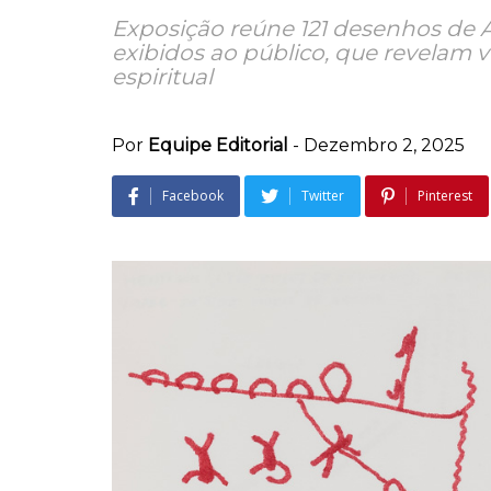
Exposição reúne 121 desenhos de
exibidos ao público, que revelam 
espiritual
Por
Equipe Editorial
-
Dezembro 2, 2025
Facebook
Twitter
Pinterest