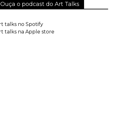
Ouça o podcast do Art Talks
rt talks no Spotify
rt talks na Apple store