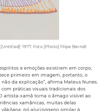
Untitled]’ 1977. Foto [Photo] Filipe Berndt
espíritos e emoções existirem em corpo,
ece primeiro em imagem, portanto, o
, não da explicação”, afirma Mateus Nunes.
com práticas visuais tradicionais dos
O artista-xamã torna o âmago visível ao
eriências xamânicas, muitas delas
m yãkõana, pó alucinógeno similar à