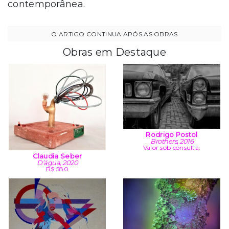
contemporânea.
Obras em Destaque
Rodrigo Postol
Brothers, 2016
Valor sob consulta.
Claudia Seber
D’água, 2020
R$ 580