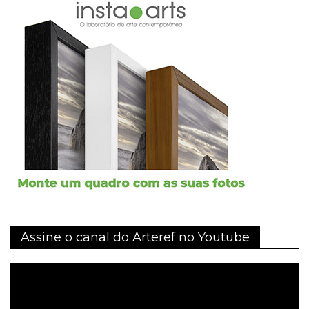
Assine o canal do Arteref no Youtube
Tocador
de
vídeo