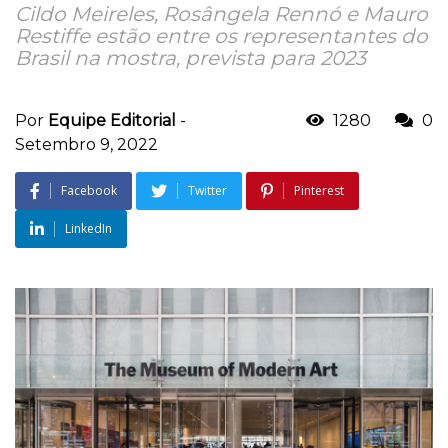
Cildo Meireles, Rosângela Rennó e Mauro
Restiffe estão entre os representantes do
Brasil na mostra, prevista para 2023
Por
Equipe Editorial
-
1280
0
Setembro 9, 2022
Facebook
Twitter
Pinterest
LinkedIn