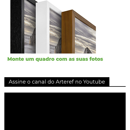
Assine o canal do Arteref no Youtube
Tocador
de
vídeo