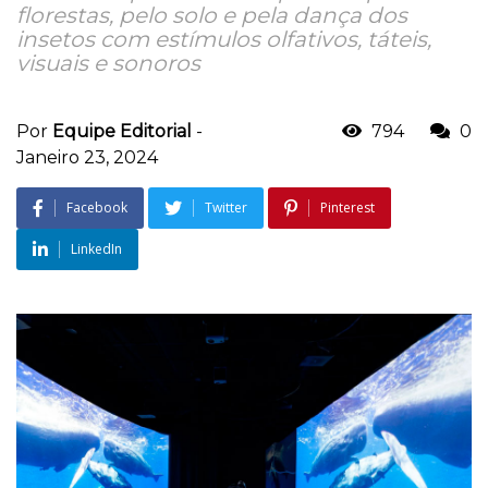
florestas, pelo solo e pela dança dos
insetos com estímulos olfativos, táteis,
visuais e sonoros
Por
Equipe Editorial
-
794
0
Janeiro 23, 2024
Facebook
Twitter
Pinterest
LinkedIn