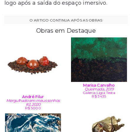
logo após a saída do espaço imersivo.
Obras em Destaque
Marisa Carvalho
Queimada, 2019
Galeria Ligia Testa
R$ 3435
André Filur
Mergulhado em meus sonhos
#2, 2020
R$ 5000