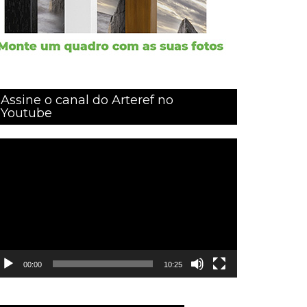
Assine o canal do Arteref no
Youtube
ocador
e
ídeo
00:00
10:25