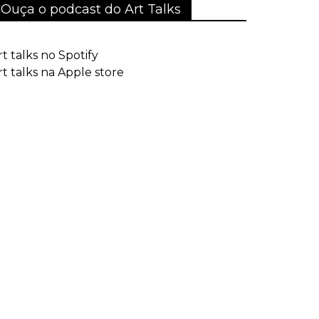
Ouça o podcast do Art Talks
rt talks no Spotify
rt talks na Apple store