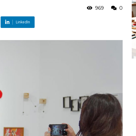
969
0
LinkedIn