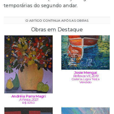
temporárias do segundo andar.
Obras em Destaque
Josie Mengai
Reflexos VII, 2019
Galeria Ligia Testa
Vendido
Andréia Parra Magri
A Festa, 2021
R$ 3250