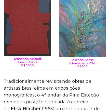
Armando Matiolli
Iolanda Lessa
Métrico 04, 80
A Passagem, 2020
R$ 3600
R$ 100
Tradicionalmente revisitando obras de
artistas brasileiros em exposições
monográficas, o 4º andar da Pina Estação
recebe exposição dedicada à carreira
de
Elisa Bracher
(1965) a partir do dia 1º de