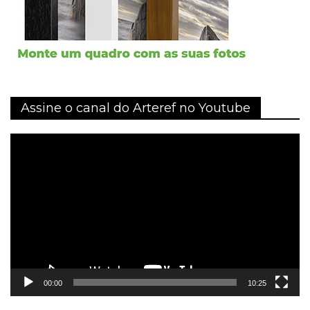
Assine o canal do Arteref no Youtube
Tocador
de
vídeo
00:00
10:25