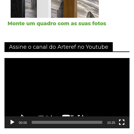
Assine o canal do Arteref no Youtube
Tocador
de
vídeo
00:00
10:25