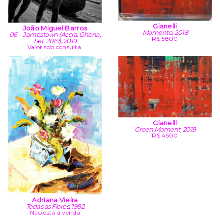
Gianelli
João Miguel Barros
Momento, 2018
06 – Jamestown (Accra, Ghana,
R$ 5800
Set. 2019), 2019
Valor sob consulta.
Gianelli
Green Moment, 2019
R$ 4500
Adriana Vieira
Todas as Flores, 1992
Não está à venda