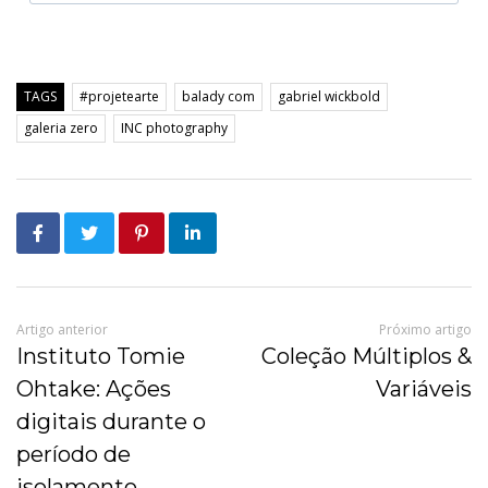
TAGS
#projetearte
balady com
gabriel wickbold
galeria zero
INC photography
Artigo anterior
Próximo artigo
Instituto Tomie
Coleção Múltiplos &
Ohtake: Ações
Variáveis
digitais durante o
período de
isolamento