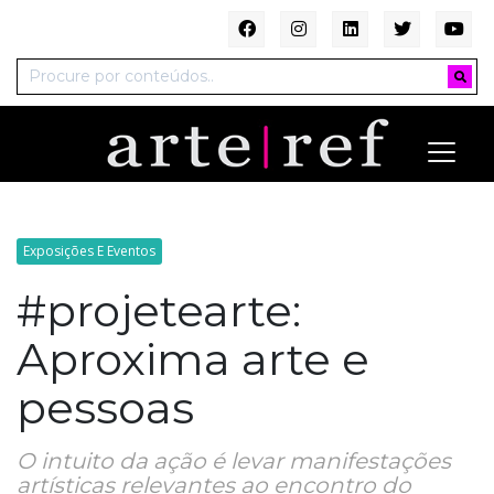
Exposições E Eventos
#projetearte:
Aproxima arte e
pessoas
O intuito da ação é levar manifestações
artísticas relevantes ao encontro do