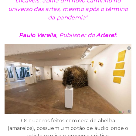
clicáveis, abrirá um novo caminho no
universo das artes, mesmo após o término
da pandemia”
Paulo Varella
, Publisher do
Arteref
.
Os quadros feitos com cera de abelha
(amarelos), possuem um botão de áudio, onde o
artista explica o processo criativo