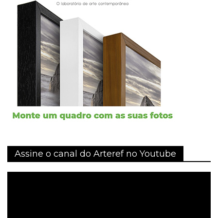
Assine o canal do Arteref no Youtube
Tocador
de
vídeo