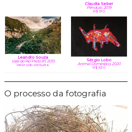
Claudia Seber
Pêndulo, 2019
R$ 510
Leandro Souza
Sérgio Lobo
Vale do Rio Preto #1, 2015
Animal Doméstico, 2020
Valor sob consulta.
R$ 630
O processo da fotografia