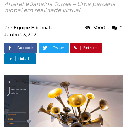
Arteref e Janaína Torres – Uma parceria
global em realidade virtual
Por
Equipe Editorial
-
3000
0
Junho 23, 2020
Facebook
Twitter
Pinterest
LinkedIn