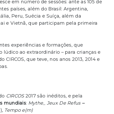
cresce em número de sessões: ante as 105 de
ntes países, além do Brasil: Argentina,
tália, Peru, Suécia e Suíça, além da
i e Vietnã, que participam pela primeira
entes experiências e formações, que
 lúdico ao extraordinário – para crianças e
do CIRCOS, que teve, nos anos 2013, 2014 e
oas.
 do
CIRCOS
2017 são inéditos, e pela
as mundiais
:
Mythe_ Jeux De Refus
–
),
Tempo e(m)