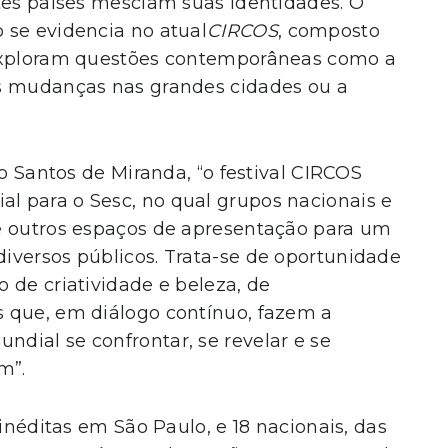
tes países mesclam suas identidades. O
 se evidencia no atual
CIRCOS
, composto
 exploram questões contemporâneas como a
as mudanças nas grandes cidades ou a
lo Santos de Miranda, “o festival CIRCOS
 para o Sesc, no qual grupos nacionais e
e outros espaços de apresentação para um
iversos públicos. Trata-se de oportunidade
 de criatividade e beleza, de
 que, em diálogo contínuo, fazem a
dial se confrontar, se revelar e se
m”.
 inéditas em São Paulo, e 18 nacionais, das