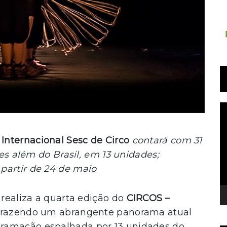
T
d
v
 Internacional Sesc de Circo
contará com 31
ses além do Brasil, em 13 unidades;
partir de 24 de maio
 realiza a quarta edição do
CIRCOS –
 trazendo um abrangente panorama atual
ramação espalhada por 13 unidades do