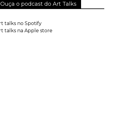
Ouça o podcast do Art Talks
rt talks no Spotify
rt talks na Apple store