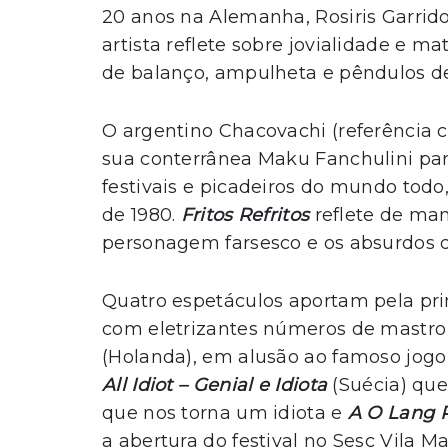
20 anos na Alemanha, Rosiris Garrido
artista reflete sobre jovialidade e m
de balanço, ampulheta e pêndulos d
O argentino Chacovachi (referência 
sua conterrânea Maku Fanchulini para
festivais e picadeiros do mundo todo
de 1980.
Fritos Refritos
reflete de ma
personagem farsesco e os absurdos d
Quatro espetáculos aportam pela pri
com eletrizantes números de mastro 
(Holanda), em alusão ao famoso jogo
All Idiot – Genial e Idiota
(Suécia) que
que nos torna um idiota e
A O Lang 
a abertura do festival no Sesc Vila Ma