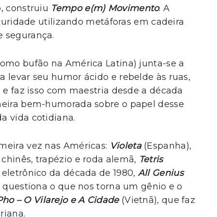
, construiu
Tempo e(m) Movimento
. A
aturidade utilizando metáforas em cadeira
e segurança.
como bufão na América Latina) junta-se a
 levar seu humor ácido e rebelde às ruas,
, e faz isso com maestria desde a década
neira bem-humorada sobre o papel desse
a vida cotidiana.
meira vez nas Américas:
Violeta
(Espanha),
chinês, trapézio e roda alemã,
Tetris
 eletrônico da década de 1980,
All Genius
 questiona o que nos torna um gênio e o
Pho
– O Vilarejo e A Cidade
(Vietnã), que faz
riana.