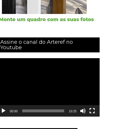
Assine o canal do Arteref no
Youtube
ocador
e
ídeo
00:00
10:25