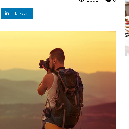
2092
0
LinkedIn