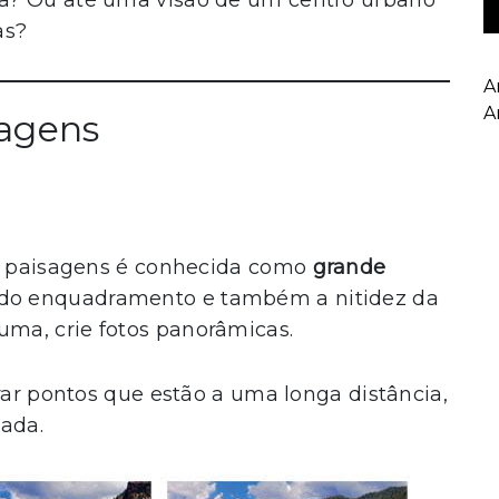
a? Ou até uma visão de um centro urbano
as?
A
A
sagens
ar paisagens é conhecida como
grande
 do enquadramento e também a nitidez da
ma, crie fotos panorâmicas.
rar pontos que estão a uma longa distância,
ada.