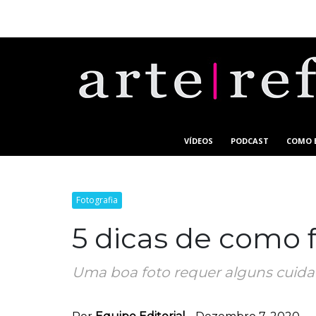
VÍDEOS
PODCAST
COMO 
Fotografia
5 dicas de como 
Uma boa foto requer alguns cuidad