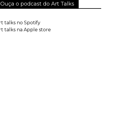
Ouça o podcast do Art Talks
rt talks no Spotify
rt talks na Apple store