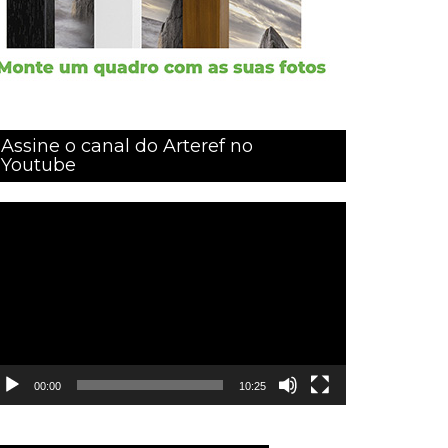
Assine o canal do Arteref no
Youtube
ocador
e
ídeo
00:00
10:25