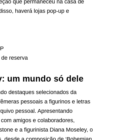
oleção que permaneceu na casa de
isso, haverá lojas pop-up e
RP
 de reserva
ry: um mundo só dele
endo destaques selecionados da
fêmeras pessoais a figurinos e letras
rquivo pessoal. Apresentando
as com amigos e colaboradores,
tone e a figurinista Diana Moseley, o
tes, desde a composição de ‘Bohemian