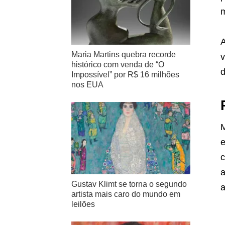
m
A
Maria Martins quebra recorde
v
histórico com venda de “O
d
Impossível” por R$ 16 milhões
nos EUA
M
e
c
a
Gustav Klimt se torna o segundo
a
artista mais caro do mundo em
leilões