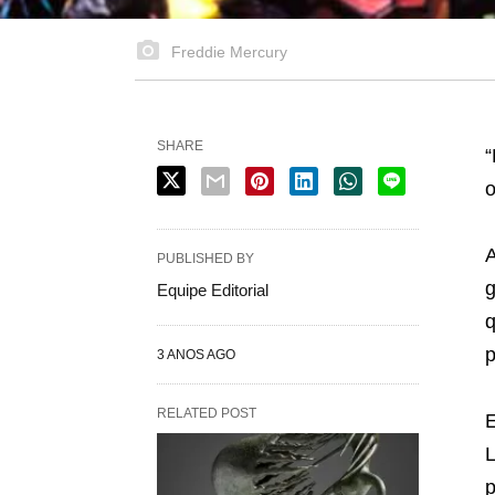
Freddie Mercury
SHARE
“
o
A
PUBLISHED BY
g
Equipe Editorial
q
p
3 ANOS AGO
RELATED POST
E
L
p