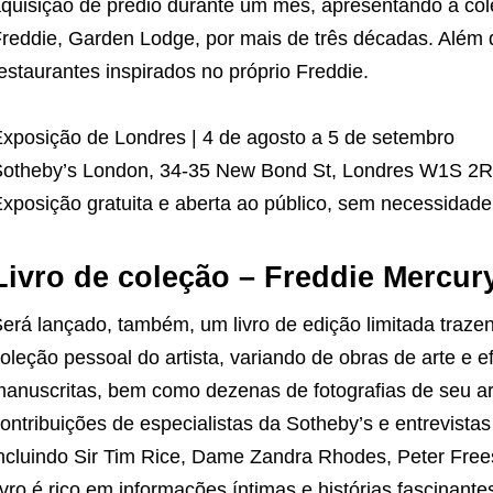
quisição de prédio durante um mês, apresentando a c
reddie, Garden Lodge, por mais de três décadas. Além d
estaurantes inspirados no próprio Freddie.
xposição de Londres | 4 de agosto a 5 de setembro
otheby’s London, 34-35 New Bond St, Londres W1S 2
xposição gratuita e aberta ao público, sem necessidade
Livro de coleção – Freddie Mercu
erá lançado, também, um livro de edição limitada traz
oleção pessoal do artista, variando de obras de arte e e
anuscritas, bem como dezenas de fotografias de seu a
ontribuições de especialistas da Sotheby’s e entrevist
ncluindo Sir Tim Rice, Dame Zandra Rhodes, Peter Frees
ivro é rico em informações íntimas e histórias fascinan