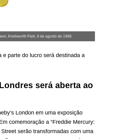
een, Knebworth Park, 9 de agosto de 1986
U
a e parte do lucro será destinada a
Londres será aberta ao
theby’s London em uma exposição
. Em comemoração a “Freddie Mercury:
d Street serão transformadas com uma