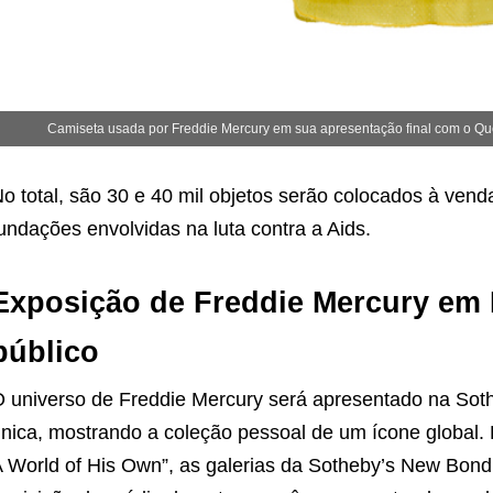
Camiseta usada por Freddie Mercury em sua apresentação final com o Qu
o total, são 30 e 40 mil objetos serão colocados à vend
undações envolvidas na luta contra a Aids.
Exposição de Freddie Mercury em 
público
 universo de Freddie Mercury será apresentado na So
nica, mostrando a coleção pessoal de um ícone global
 World of His Own”, as galerias da Sotheby’s New Bon