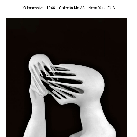
‘O Impossível’ 1946 – Coleção MoMA – Nova York, EUA