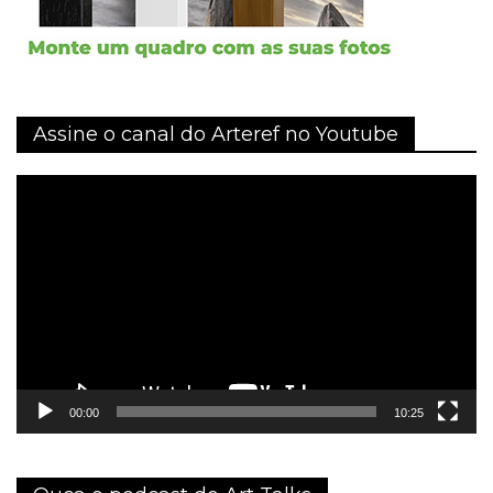
Assine o canal do Arteref no Youtube
Tocador
de
vídeo
00:00
10:25